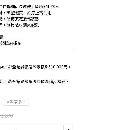
紅花與速可包覆鎂，開啟舒眠儀式
計，調整體質、維持正常代謝
能，維持安定放鬆狀態
因，維持起床清爽感受
囊
建議睡前補充
店，🎁全館滿額贈🎁累積滿$10,000元，
店，🎁全館滿額贈🎁累積滿$8,000元，
查看更多
3,870