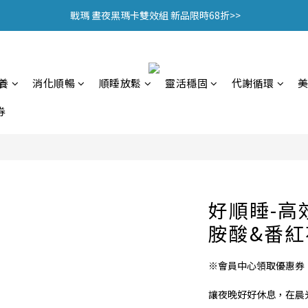
 戰瑪 晝夜黑瑪卡雙效組 新品限時68折>>
 戰瑪 晝夜黑瑪卡雙效組 新品限時68折>>
🎁加入會員贈$100購物金🎁
頂規認證 95% EPA魚油，限時優惠中>>
養
消化順暢
順睡放鬆
靈活穩固
代謝循環
 戰瑪 晝夜黑瑪卡雙效組 新品限時68折>>
券
好順睡-高
胺酸&番紅花
※會員中心領取優惠券
讓夜晚好好休息，在晨