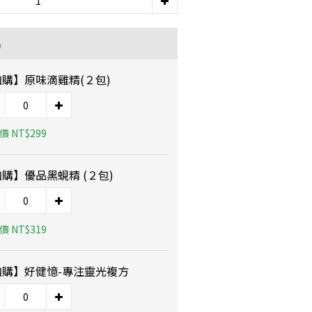
品
購】原味滴雞精(２包)
 NT$299
購】優品黑蜆精 (２包)
 NT$319
加購】好健憶-專注靈光複方