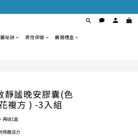
立即購買
美麗祕訣
男性保健
嚴選禮盒
效靜謐晚安膠囊(色
複方 ) -3入組
，再送1盒
光喚醒活力