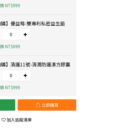
 NT$999
加購】優益莓-雙專利私密益生菌
 NT$699
加購】清護11號-清潤防護漢方膠囊
 NT$999
立即購買
加入追蹤清單