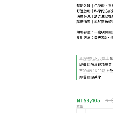
幫助入睡｜色胺酸、番
舒適放鬆｜科學配方設
深層休息｜調節生理機
起床清爽｜添加麥角硫
規格容量：一盒60顆膠
食用方法：每天2顆，
至
09/09 16:00
截止
全
即贈 原味滴雞精禮盒
至
09/09 16:00
截止
全
即贈 膠原美學
NT$3,405
NT$
數量