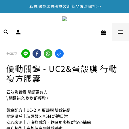
 戰瑪 晝夜黑瑪卡雙效組 新品限時68折>>
 戰瑪 晝夜黑瑪卡雙效組 新品限時68折>>
🎁加入會員贈$100購物金🎁
頂規認證 95% EPA魚油，限時優惠中>>
 戰瑪 晝夜黑瑪卡雙效組 新品限時68折>>
分享到
優動關鍵 - UC2&蛋殼膜 行動
複方膠囊
四效營養素 關鍵更有力
\ 關鍵補充 步步都輕鬆 /
黃金配方｜UC-2 × 蛋殼膜 雙效補足
關鍵滋補｜玻尿酸 x MSM 舒適日常
安心來源｜非海鮮成分，適合更多族群安心補給
專利技術｜完整保留關鍵營養素