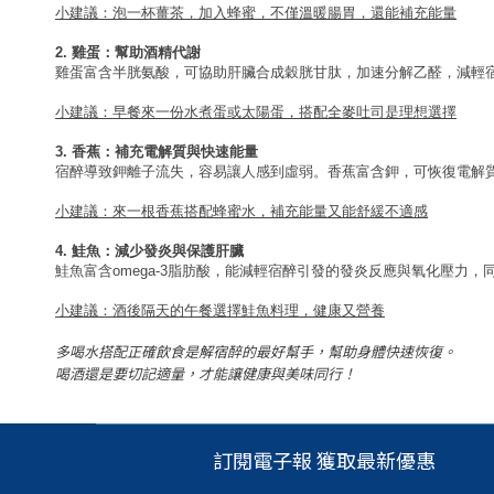
小建議：泡一杯薑茶，加入蜂蜜，不僅溫暖腸胃，還能補充能量
2. 雞蛋：幫助酒精代謝
雞蛋富含半胱氨酸，可協助肝臟合成穀胱甘肽，加速分解乙醛，減輕
小建議：早餐來一份水煮蛋或太陽蛋，搭配全麥吐司是理想選擇
3. 香蕉：補充電解質與快速能量
宿醉導致鉀離子流失，容易讓人感到虛弱。香蕉富含鉀，可恢復電解
小建議：來一根香蕉搭配蜂蜜水，補充能量又能舒緩不適感
4. 鮭魚：減少發炎與保護肝臟
鮭魚富含omega-3脂肪酸，能減輕宿醉引發的發炎反應與氧化壓力
小建議：酒後隔天的午餐選擇鮭魚料理，健康又營養
多喝水搭配正確飲食是解宿醉的最好幫手，幫助身體快速恢復。
喝酒還是要切記適量，才能讓健康與美味同行！
訂閱電子報 獲取最新優惠