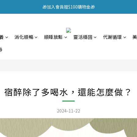
 戰瑪 晝夜黑瑪卡雙效組 新品限時68折>>
🎁加入會員贈$100購物金🎁
頂規認證 95% EPA魚油，限時優惠中>>
 戰瑪 晝夜黑瑪卡雙效組 新品限時68折>>
養
消化順暢
順睡放鬆
靈活穩固
代謝循環
券
宿醉除了多喝水，還能怎麼做？
2024-11-22