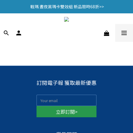
 戰瑪 晝夜黑瑪卡雙效組 新品限時68折>>
 戰瑪 晝夜黑瑪卡雙效組 新品限時68折>>
🎁加入會員贈$100購物金🎁
頂規認證 95% EPA魚油，限時優惠中>>
 戰瑪 晝夜黑瑪卡雙效組 新品限時68折>>
訂閱電子報 獲取最新優惠
立即訂閱>