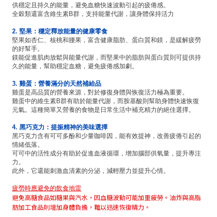
供穩定且持久的能量，避免血糖快速波動引起的疲倦感。
全穀類還富含維生素B群，支持能量代謝，讓身體保持活力
2. 堅果：穩定釋放能量的健康零食
堅果如杏仁、核桃和腰果，富含健康脂肪、蛋白質和鎂，是緩解疲勞
的好幫手。
鎂能促進肌肉放鬆與能量代謝，而堅果中的脂肪與蛋白質則可提供持
久的能量，幫助穩定血糖，避免疲倦感加劇。
3. 雞蛋：營養滿分的天然補給品
雞蛋是高品質的營養來源，對於修復身體與恢復活力極為重要。
雞蛋中的維生素B群有助於能量代謝，而胺基酸則幫助身體快速恢復
元氣。這種簡單又營養的食物是日常生活中補充精力的絕佳選擇。
4. 黑巧克力：提振精神的美味選擇
黑巧克力含有可可多酚和少量咖啡因，能有效提神，改善疲倦引起的
情緒低落。
可可中的活性成分有助於促進血液循環，增加腦部供氧量，提升專注
力。
此外，它還能刺激血清素的分泌，減輕壓力並提升心情。
疲勞時應避免的飲食地雷
避免高糖食品如糖果與汽水，因血糖波動可能加重疲勞。油炸與高脂
肪加工食品則增加身體負擔，難以迅速恢復精力。